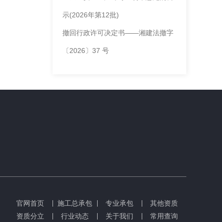
示(2026年第12批)
撤回行政许可决定书——湘建法撤字
〔2026〕37 号
官网首页
施工总承包
专业承包
其他资质
资质分立
行业动态
关于我们
常用查询